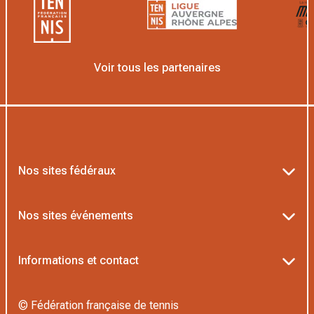
Voir tous les partenaires
Nos sites fédéraux
Ten’Up
Nos sites événements
ADOC
Billetterie Roland-Garros
Informations et contact
MOJA
Billetterie Rolex Paris Masters
Textes officiels FFT
Proshop FFT
© Fédération française de tennis